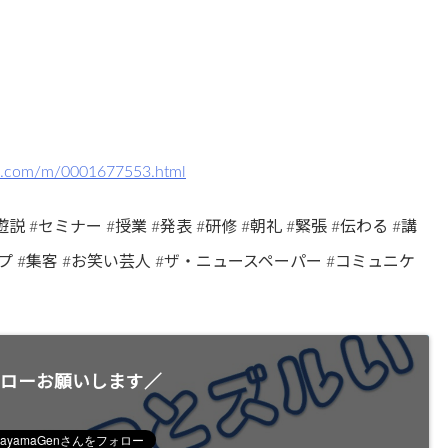
2.com/m/0001677553.html
遊説 #セミナー #授業 #発表 #研修 #朝礼 #緊張 #伝わる #講
アップ #集客 #お笑い芸人 #ザ・ニュースペーパー #コミュニケ
ローお願いします／