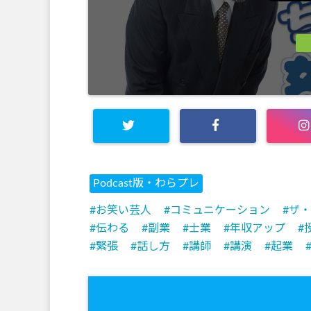
Podcast版・わらプレ
お笑い芸人
コミュニケーション
ザ・
伝わる
副業
士業
年収アップ
緊張
話し方
講師
講演
起業