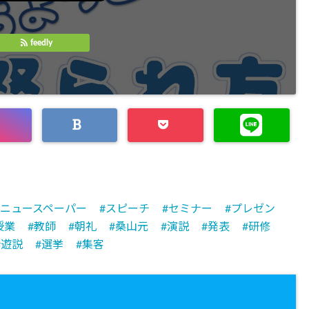
feedly
ニュースペーパー
スピーチ
セミナー
プレゼン
授業
教師
朝礼
桑山元
演説
発表
研修
遊説
選挙
集客