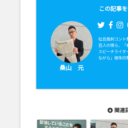
この記事を
社会風刺コント
芸人の傍ら、「
スピーチライタ
ながら」御朱印
桑山 元
関連記