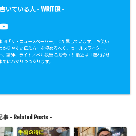
WRITER
書いている人 -
-
集団「ザ・ニュースペーパー」に所属しています。 お笑い
わかりやすい伝え方」を極めるべく、セールスライター、
ー、講師、ライトノベル執筆に挑戦中！ 最近は「遅ればせ
集めにハマりつつあります。
Related Posts
事 -
-