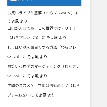
お笑いライブと悪夢（わらプレvol.76）
に
そよ風
より
出口が入口でも、この世界ではアリ！！
（わらプレvol.73）
に
そよ風
より
しょぼい話を面白くする方法（わらプレ
vol.70）
に
そよ風
より
お笑い心理学のマーケティング（わらプレ
vol.66）
に
そよ風
より
学問のススメ？ 学問はお勧め！？（わら
プレvol.62）
に
そよ風
より