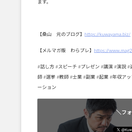
ます。
【桑山 元のブログ】
https://kuwayama.biz/
【メルマガ版 わらプレ】
https://www.mag
#話し方 #スピーチ #プレゼン #講演 #演説 #
師 #選挙 #教師 #士業 #副業 #起業 #年収
ーション
＼フォ