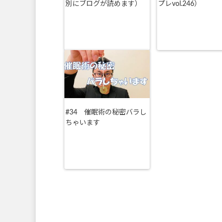
別にブログが読めます）
プレvol.246）
#34 催眠術の秘密バラし
ちゃいます