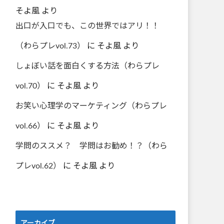
そよ風
より
出口が入口でも、この世界ではアリ！！
（わらプレvol.73）
に
そよ風
より
しょぼい話を面白くする方法（わらプレ
vol.70）
に
そよ風
より
お笑い心理学のマーケティング（わらプレ
vol.66）
に
そよ風
より
学問のススメ？ 学問はお勧め！？（わら
プレvol.62）
に
そよ風
より
アーカイブ