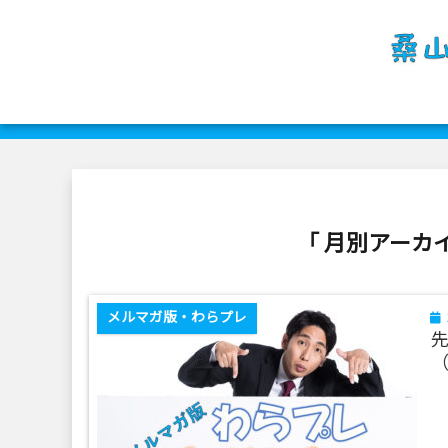
「 月別アーカイ
メルマガ版・わらプレ
先
（