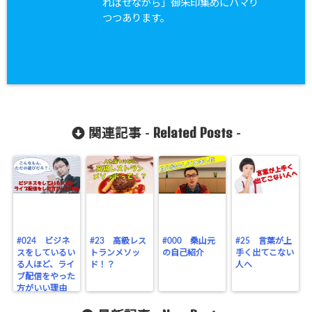
ればせながら」御朱印集めにハマり
つつあります。
Related Posts
関連記事 -
-
#024 ビジネ
#23 高級レス
#000 桑山元
#25 言葉が上
スをしているい
トランメソッ
の自己紹介
手く出てこない
る人ほど、ライ
ド！？
人へ
ブ配信をやった
方がいい理由