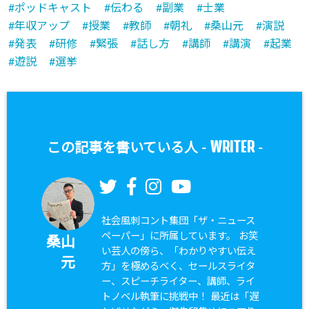
ポッドキャスト
伝わる
副業
士業
年収アップ
授業
教師
朝礼
桑山元
演説
発表
研修
緊張
話し方
講師
講演
起業
遊説
選挙
WRITER
この記事を書いている人 -
-
社会風刺コント集団「ザ・ニュース
ペーパー」に所属しています。 お笑
桑山
い芸人の傍ら、「わかりやすい伝え
元
方」を極めるべく、セールスライタ
ー、スピーチライター、講師、ライ
トノベル執筆に挑戦中！ 最近は「遅