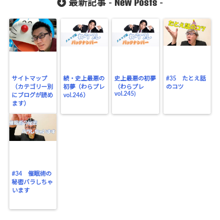
New Posts
最新記事 -
-
サイトマップ
続・史上最悪の
史上最悪の初夢
#35 たとえ話
（カテゴリー別
初夢（わらプレ
（わらプレ
のコツ
vol.245)
にブログが読め
vol.246）
ます）
#34 催眠術の
秘密バラしちゃ
います