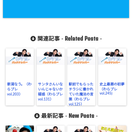
Related Posts
関連記事 -
-
新潟なう。（わ
サンタさんいな
駅前でもらった
史上最悪の初夢
らプレ
いんじゃないか
チラシに書かれ
（わらプレ
vol.245)
vol.203）
疑惑（わらプレ
ていた魔法の言
vol.131）
葉（わらプレ
vol.125）
New Posts
最新記事 -
-