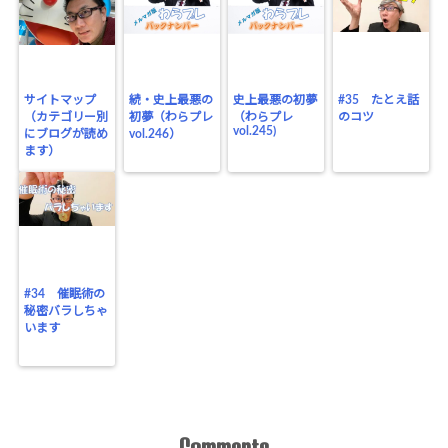
サイトマップ
続・史上最悪の
史上最悪の初夢
#35 たとえ話
（カテゴリー別
初夢（わらプレ
（わらプレ
のコツ
vol.245)
にブログが読め
vol.246）
ます）
#34 催眠術の
秘密バラしちゃ
います
Comments