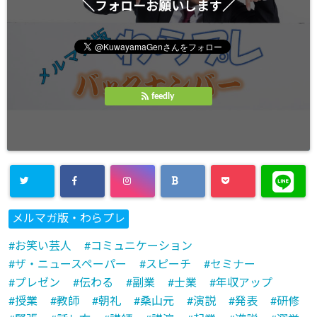
＼フォローお願いします／
feedly
メルマガ版・わらプレ
お笑い芸人
コミュニケーション
ザ・ニュースペーパー
スピーチ
セミナー
プレゼン
伝わる
副業
士業
年収アップ
授業
教師
朝礼
桑山元
演説
発表
研修