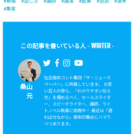
緊張
話し方
講師
講演
起業
遊説
選挙
集客
WRITER
この記事を書いている人 -
-
社会風刺コント集団「ザ・ニュース
ペーパー」に所属しています。 お笑
桑山
い芸人の傍ら、「わかりやすい伝え
元
方」を極めるべく、セールスライタ
ー、スピーチライター、講師、ライ
トノベル執筆に挑戦中！ 最近は「遅
ればせながら」御朱印集めにハマり
つつあります。