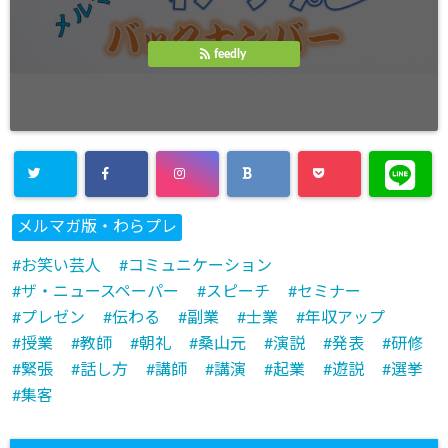
feedly
メルマガ版・わらプレ
お笑い芸人
コミュニケーション
ザ・ニュースペーパー
スピーチ
セミナー
プレゼン
伝わる
副業
士業
年収アップ
授業
教師
朝礼
桑山元
演説
発表
研修
緊張
話し方
講師
講演
起業
遊説
選挙
集客