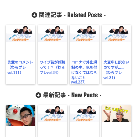
Related Posts
関連記事 -
-
先輩のコメント
ワイプ芸が傾聴
コロナで外出規
大変申し訳ない
（わらプレ
って！？（わら
制の中、気を付
のですが……
vol.111）
プレvol.34）
けなくてはなら
（わらプレ
ないこと
vol.31）
(vol.237)
New Posts
最新記事 -
-