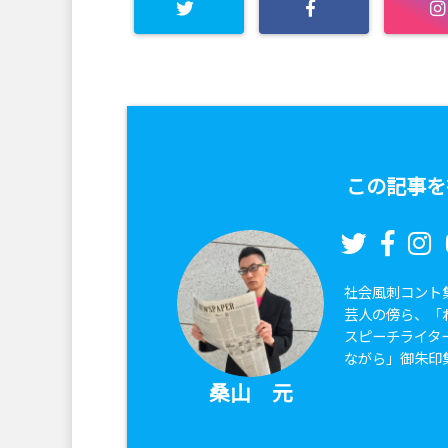
この記事を
社会風刺コント
芸人の傍ら、「
スピーチライタ
ながら」御朱印
桑山 元