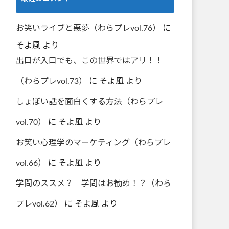
お笑いライブと悪夢（わらプレvol.76）
に
そよ風
より
出口が入口でも、この世界ではアリ！！
（わらプレvol.73）
に
そよ風
より
しょぼい話を面白くする方法（わらプレ
vol.70）
に
そよ風
より
お笑い心理学のマーケティング（わらプレ
vol.66）
に
そよ風
より
学問のススメ？ 学問はお勧め！？（わら
プレvol.62）
に
そよ風
より