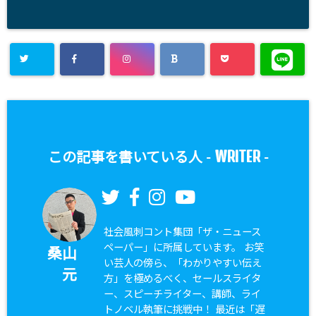
WRITER
この記事を書いている人 -
-
社会風刺コント集団「ザ・ニュース
ペーパー」に所属しています。 お笑
桑山
い芸人の傍ら、「わかりやすい伝え
元
方」を極めるべく、セールスライタ
ー、スピーチライター、講師、ライ
トノベル執筆に挑戦中！ 最近は「遅