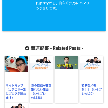
ればせながら」御朱印集めにハマり
つつあります。
Related Posts
関連記事 -
-
サイトマップ
あの怪談が賞を
初夢をメモ
（カテゴリー別
取れない理由
れ！！（わらプ
にブログが読め
（わらプレ
レvol.30）
ます）
vol.188）