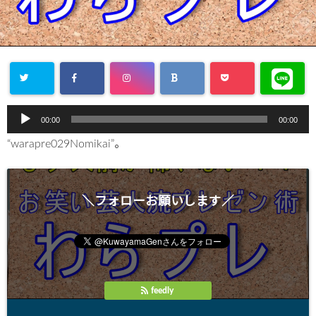
00:00
00:00
音
声
“warapre029Nomikai”。
プ
レ
ー
＼フォローお願いします／
ヤ
ー
feedly