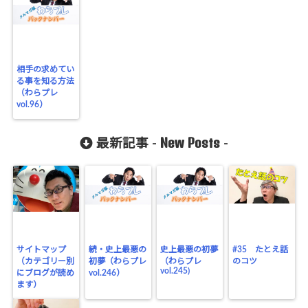
相手の求めてい
る事を知る方法
（わらプレ
vol.96）
New Posts
最新記事 -
-
サイトマップ
続・史上最悪の
史上最悪の初夢
#35 たとえ話
（カテゴリー別
初夢（わらプレ
（わらプレ
のコツ
vol.245)
にブログが読め
vol.246）
ます）