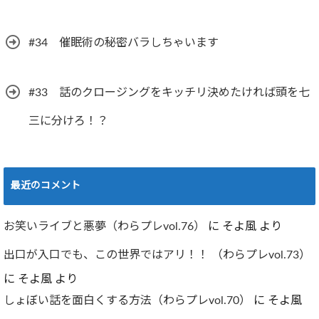
#34 催眠術の秘密バラしちゃいます
#33 話のクロージングをキッチリ決めたければ頭を七
三に分けろ！？
最近のコメント
お笑いライブと悪夢（わらプレvol.76）
に
そよ風
より
出口が入口でも、この世界ではアリ！！ （わらプレvol.73）
に
そよ風
より
しょぼい話を面白くする方法（わらプレvol.70）
に
そよ風