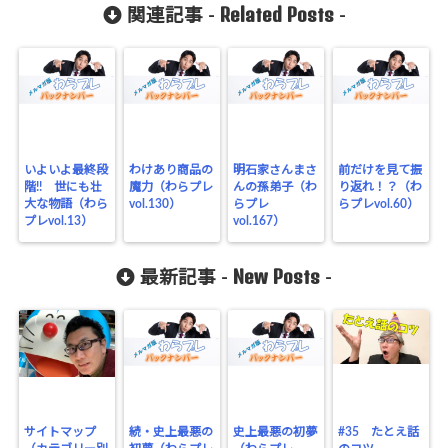
Related Posts
関連記事 -
-
いよいよ最終段
わけあり商品の
明石家さんまさ
前だけを見て振
階!! 世にも壮
魔力（わらプレ
んの孫弟子（わ
り返れ！？（わ
大な物語（わら
vol.130）
らプレ
らプレvol.60）
プレvol.13）
vol.167）
New Posts
最新記事 -
-
サイトマップ
続・史上最悪の
史上最悪の初夢
#35 たとえ話