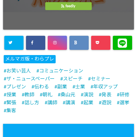
feedly
メルマガ版・わらプレ
お笑い芸人
コミュニケーション
ザ・ニュースペーパー
スピーチ
セミナー
プレゼン
伝わる
副業
士業
年収アップ
授業
教師
朝礼
桑山元
演説
発表
研修
緊張
話し方
講師
講演
起業
遊説
選挙
集客