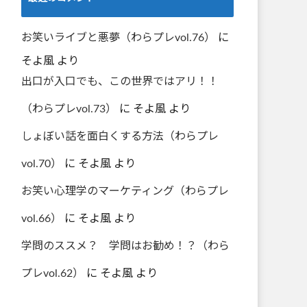
お笑いライブと悪夢（わらプレvol.76）
に
そよ風
より
出口が入口でも、この世界ではアリ！！
（わらプレvol.73）
に
そよ風
より
しょぼい話を面白くする方法（わらプレ
vol.70）
に
そよ風
より
お笑い心理学のマーケティング（わらプレ
vol.66）
に
そよ風
より
学問のススメ？ 学問はお勧め！？（わら
プレvol.62）
に
そよ風
より