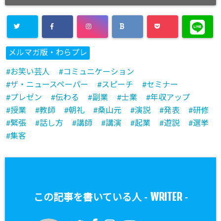
メルマガ版・わらプレ
お笑い芸人
コミュニケーション
ザ・ニュースペーパー
スピーチ
セミナー
プレゼン
伝わる
副業
士業
年収アップ
授業
教師
朝礼
桑山元
演説
発表
研修
緊張
話し方
講師
講演
起業
遊説
選挙
集客
WRITER
この記事を書いている人 -
-