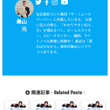
社会風刺コント集団「ザ・ニュース
ペーパー」に所属しています。 お笑
桑山
い芸人の傍ら、「わかりやすい伝え
元
方」を極めるべく、セールスライタ
ー、スピーチライター、講師、ライ
トノベル執筆に挑戦中！ 最近は「遅
ればせながら」御朱印集めにハマり
つつあります。
Related Posts
関連記事 -
-