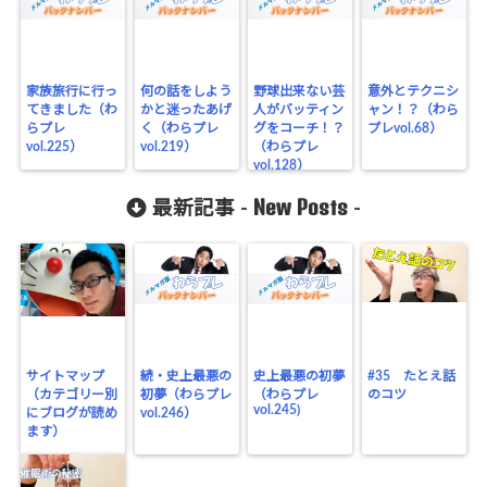
家族旅行に行っ
何の話をしよう
野球出来ない芸
意外とテクニシ
てきました（わ
かと迷ったあげ
人がバッティン
ャン！？（わら
らプレ
く（わらプレ
グをコーチ！？
プレvol.68）
vol.225）
vol.219）
（わらプレ
vol.128）
New Posts
最新記事 -
-
サイトマップ
続・史上最悪の
史上最悪の初夢
#35 たとえ話
（カテゴリー別
初夢（わらプレ
（わらプレ
のコツ
vol.245)
にブログが読め
vol.246）
ます）