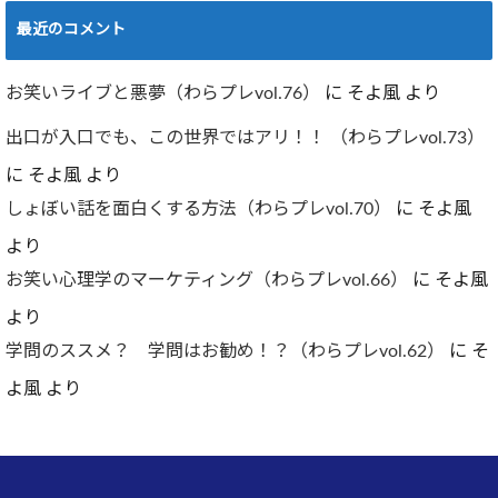
最近のコメント
お笑いライブと悪夢（わらプレvol.76）
に
そよ風
より
出口が入口でも、この世界ではアリ！！ （わらプレvol.73）
に
そよ風
より
しょぼい話を面白くする方法（わらプレvol.70）
に
そよ風
より
お笑い心理学のマーケティング（わらプレvol.66）
に
そよ風
より
学問のススメ？ 学問はお勧め！？（わらプレvol.62）
に
そ
よ風
より