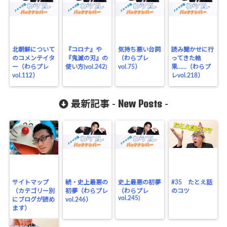
北朝鮮について
『コロナ』や
気持ち悪い台詞
読み聞かせに行
のコメンテイタ
『鬼滅の刃』の
（わらプレ
ってきた結
ー（わらプレ
使い方(vol.242)
vol.75）
果……（わらプ
vol.112）
レvol.218）
New Posts
最新記事 -
-
サイトマップ
続・史上最悪の
史上最悪の初夢
#35 たとえ話
（カテゴリー別
初夢（わらプレ
（わらプレ
のコツ
vol.245)
にブログが読め
vol.246）
ます）