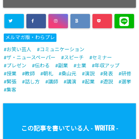
メルマガ版・わらプレ
お笑い芸人
コミュニケーション
ザ・ニュースペーパー
スピーチ
セミナー
プレゼン
伝わる
副業
士業
年収アップ
授業
教師
朝礼
桑山元
演説
発表
研修
緊張
話し方
講師
講演
起業
遊説
選挙
集客
WRITER
この記事を書いている人 -
-