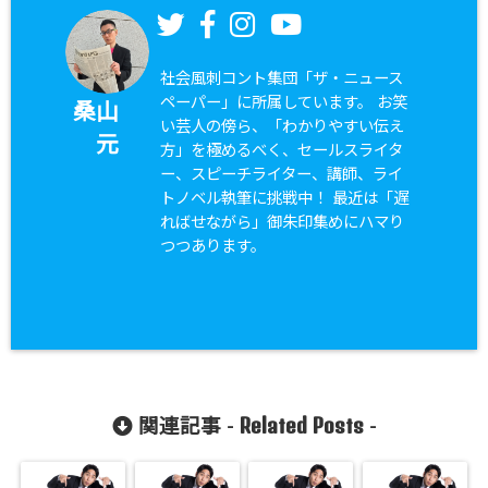
社会風刺コント集団「ザ・ニュース
ペーパー」に所属しています。 お笑
桑山
い芸人の傍ら、「わかりやすい伝え
元
方」を極めるべく、セールスライタ
ー、スピーチライター、講師、ライ
トノベル執筆に挑戦中！ 最近は「遅
ればせながら」御朱印集めにハマり
つつあります。
Related Posts
関連記事 -
-