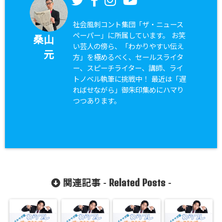
社会風刺コント集団「ザ・ニュース
ペーパー」に所属しています。 お笑
桑山
い芸人の傍ら、「わかりやすい伝え
元
方」を極めるべく、セールスライタ
ー、スピーチライター、講師、ライ
トノベル執筆に挑戦中！ 最近は「遅
ればせながら」御朱印集めにハマり
つつあります。
Related Posts
関連記事 -
-