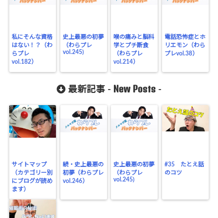
私にそんな資格
史上最悪の初夢
喉の痛みと脳科
電話恐怖症とホ
はない！？（わ
（わらプレ
学とプチ断食
リエモン（わら
vol.245)
らプレ
（わらプレ
プレvol.38）
vol.182）
vol.214）
New Posts
最新記事 -
-
サイトマップ
続・史上最悪の
史上最悪の初夢
#35 たとえ話
（カテゴリー別
初夢（わらプレ
（わらプレ
のコツ
vol.245)
にブログが読め
vol.246）
ます）