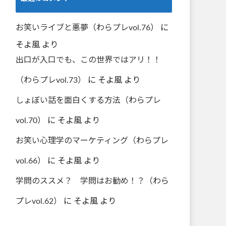
お笑いライブと悪夢（わらプレvol.76）
に
そよ風
より
出口が入口でも、この世界ではアリ！！
（わらプレvol.73）
に
そよ風
より
しょぼい話を面白くする方法（わらプレ
vol.70）
に
そよ風
より
お笑い心理学のマーケティング（わらプレ
vol.66）
に
そよ風
より
学問のススメ？ 学問はお勧め！？（わら
プレvol.62）
に
そよ風
より