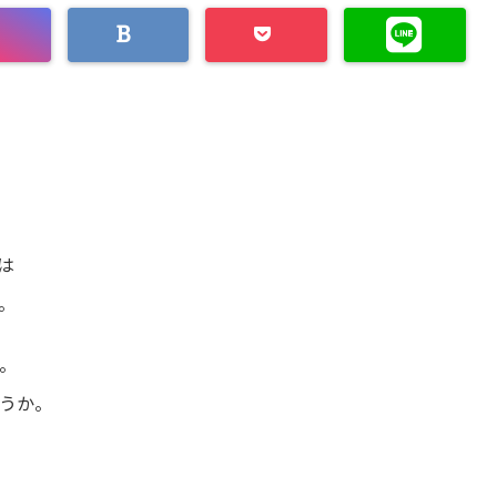
は
。
。
うか。