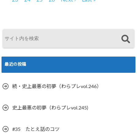
23
24
25
26
Next ›
Last »
最近の投稿
続・史上最悪の初夢（わらプレvol.246）
史上最悪の初夢（わらプレvol.245)
#35 たとえ話のコツ